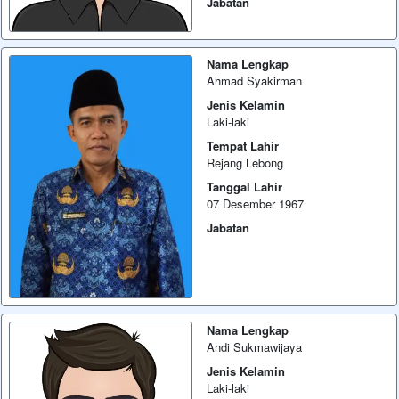
Jabatan
Nama Lengkap
Ahmad Syakirman
Jenis Kelamin
Laki-laki
Tempat Lahir
Rejang Lebong
Tanggal Lahir
07 Desember 1967
Jabatan
Nama Lengkap
Andi Sukmawijaya
Jenis Kelamin
Laki-laki