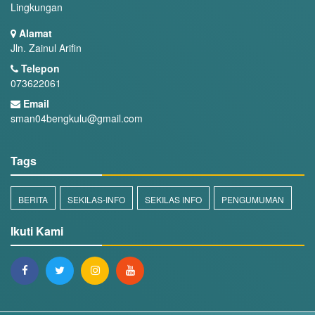
Lingkungan
Alamat
Jln. Zainul Arifin
Telepon
073622061
Email
sman04bengkulu@gmail.com
Tags
BERITA
SEKILAS-INFO
SEKILAS INFO
PENGUMUMAN
Ikuti Kami