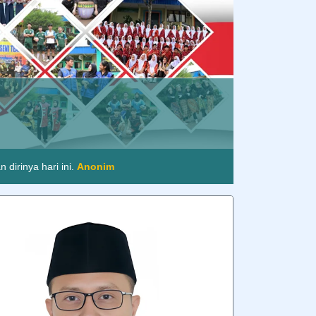
Berakhlak
nim
dirinya hari ini.
Anonim
im