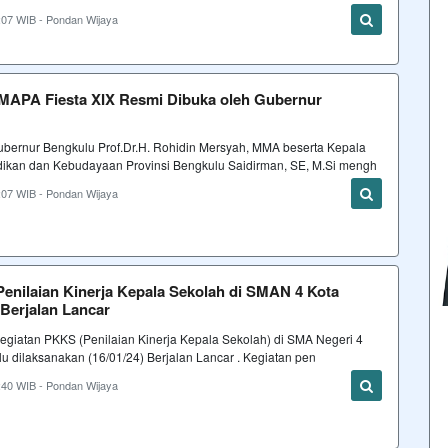
:07 WIB - Pondan Wijaya
SMAPA Fiesta XIX Resmi Dibuka oleh Gubernur
bernur Bengkulu Prof.Dr.H. Rohidin Mersyah, MMA beserta Kepala
dikan dan Kebudayaan Provinsi Bengkulu Saidirman, SE, M.Si mengh
:07 WIB - Pondan Wijaya
Penilaian Kinerja Kepala Sekolah di SMAN 4 Kota
Berjalan Lancar
egiatan PKKS (Penilaian Kinerja Kepala Sekolah) di SMA Negeri 4
u dilaksanakan (16/01/24) Berjalan Lancar . Kegiatan pen
:40 WIB - Pondan Wijaya