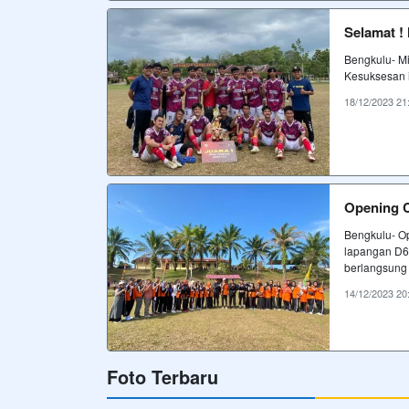
Selamat !
Bengkulu- M
Kesuksesan i
18/12/2023 21
Opening 
Bengkulu- O
lapangan D
berlangsung
14/12/2023 20
Foto Terbaru