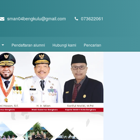
sman04bengkulu@gmail.com
073622061
d
pendaftaran alumni
hubungi kami
pencarian