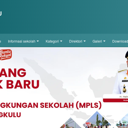
U
e
informasi sekolah
kategori
direktori
galeri
downloa