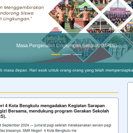
 Bersama Hebat Semua ! Siap Kerja, Cerdas, Kompetitif dan 
adalah buta. Dan ilmu pengetahuan tanpa agama adalah lumpuh.
Ano
k masa depan. Hari esok untuk orang-orang yang telah mempersiapkan 
mati besok. Belajarlah seakan-akan kau akan hidup selamanya.
Anon
i 4 Kota Bengkulu mengadakan Kegiatan Sarapan
gizi Bersama, mendukung program Gerakan Sekolah
S).
13 September 2024 — juma'at pagi setelah melaksanakan senam pagi
nitas biasanya SMA Negeri 4 Kota Bengkulu me