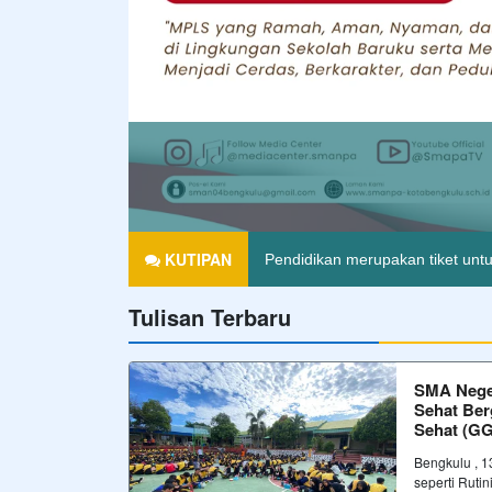
SMA Maju
Agama tanpa ilmu pengetahuan 
KUTIPAN
Pendidikan merupakan tiket untu
Tulisan Terbaru
Hiduplah seakan-akan kau akan 
SMA Neger
Sehat Ber
Sehat (GG
Bengkulu , 
seperti Ruti