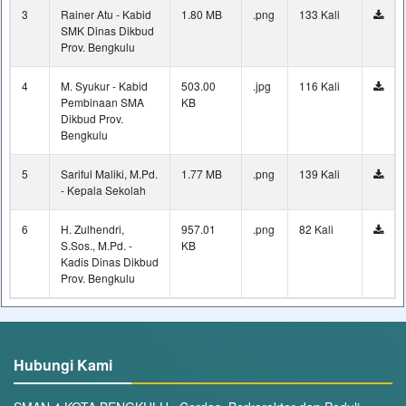
3
Rainer Atu - Kabid
1.80 MB
.png
133 Kali
SMK Dinas Dikbud
Prov. Bengkulu
4
M. Syukur - Kabid
503.00
.jpg
116 Kali
Pembinaan SMA
KB
Dikbud Prov.
Bengkulu
5
Sariful Maliki, M.Pd.
1.77 MB
.png
139 Kali
- Kepala Sekolah
6
H. Zulhendri,
957.01
.png
82 Kali
S.Sos., M.Pd. -
KB
Kadis Dinas Dikbud
Prov. Bengkulu
Hubungi Kami