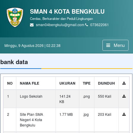
SMAN 4 KOTA BENGKULU
Cerdas, Berkarakter dan Peduli Lingkungan
sman04bengkulu@gmail.com
073622061
Menu
Minggu, 9 Agustus 2026 | 02.22.38
bank data
NO
NAMA FILE
UKURAN
TIPE
DIUNDUH
1
Logo Sekolah
141.24
.png
550 Kali
KB
2
Site Plan SMA
1.77 MB
.jpg
203 Kali
Negeri 4 Kota
Bengkulu