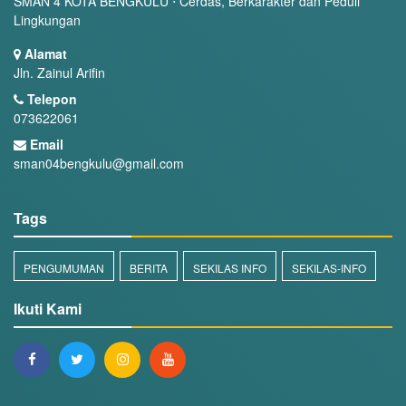
SMAN 4 KOTA BENGKULU ⋅ Cerdas, Berkarakter dan Peduli
Lingkungan
Alamat
Jln. Zainul Arifin
Telepon
073622061
Email
sman04bengkulu@gmail.com
Tags
PENGUMUMAN
BERITA
SEKILAS INFO
SEKILAS-INFO
Ikuti Kami