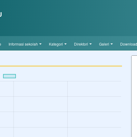
U
e
informasi sekolah
kategori
direktori
galeri
downloa