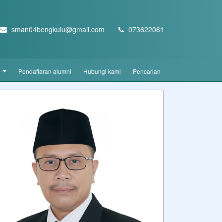
sman04bengkulu@gmail.com
073622061
d
pendaftaran alumni
hubungi kami
pencarian