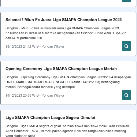
Selamat ! Miun Fc Juara Liga SMAPA Champion League 2023
Bengkulu- Miun Fc keluar menjadi juara Liga SMAPA Champion League 2023.
Kesuksesan ini diraih usai mereka mengandaskan Science Junior wakil XI ipa(2,5
dan 6) di partai final. Fin
18/12/2023 21:42 WIB - Pondan Wijaya
Opening Ceremony Liga SMAPA Champion League Meriah
Bengkulu- Opening Ceremony Liga SMAPA champion League 2023/2024 di lapangan
D6000 MAKO SATBRIMOBDA BENGKULU, kamis (14/12/2023) berlangsung
meriah. Berbagai acara menarik yang ditampilk
14/12/2023 20:55 WIB - Pondan Wijaya
Liga SMAPA Champion League Segera Dimulai
Bengkulu- liga SMAPA segera di gelar setelah siswa dan siswi melakukan Penilaian
Akhir Semester (PAS) , ini merupakan agenda rutin dan rangakaian class meeting
yang diadakan setia