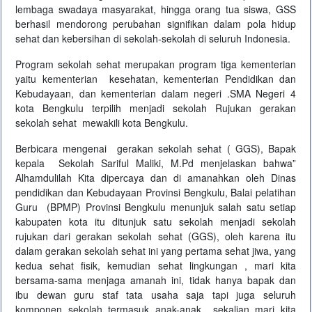
lembaga swadaya masyarakat, hingga orang tua siswa, GSS
berhasil mendorong perubahan signifikan dalam pola hidup
sehat dan kebersihan di sekolah-sekolah di seluruh Indonesia.
Program sekolah sehat merupakan program tiga kementerian
yaitu kementerian kesehatan, kementerian Pendidikan dan
Kebudayaan, dan kementerian dalam negeri .SMA Negeri 4
kota Bengkulu terpilih menjadi sekolah Rujukan gerakan
sekolah sehat mewakili kota Bengkulu.
Berbicara mengenai gerakan sekolah sehat ( GGS), Bapak
kepala Sekolah Sariful Maliki, M.Pd menjelaskan bahwa”
Alhamdulilah Kita dipercaya dan di amanahkan oleh Dinas
pendidikan dan Kebudayaan Provinsi Bengkulu, Balai pelatihan
Guru (BPMP) Provinsi Bengkulu menunjuk salah satu setiap
kabupaten kota itu ditunjuk satu sekolah menjadi sekolah
rujukan dari gerakan sekolah sehat (GGS), oleh karena itu
dalam gerakan sekolah sehat ini yang pertama sehat jiwa, yang
kedua sehat fisik, kemudian sehat lingkungan , mari kita
bersama-sama menjaga amanah ini, tidak hanya bapak dan
ibu dewan guru staf tata usaha saja tapi juga seluruh
komponen sekolah termasuk anak-anak sekalian mari kita